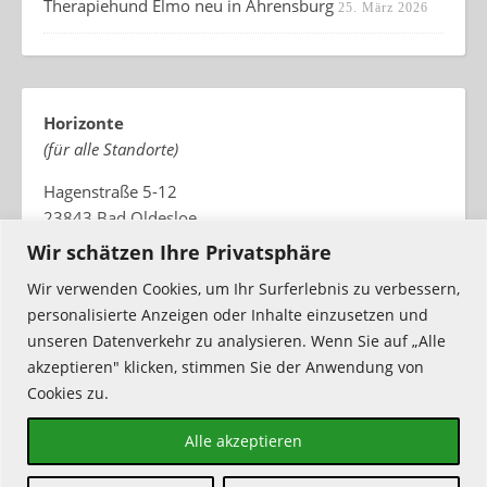
Therapiehund Elmo neu in Ahrensburg
25. März 2026
Horizonte
(für alle Standorte)
Hagenstraße 5-12
23843 Bad Oldesloe
Wir schätzen Ihre Privatsphäre
Tel: 04531 / 89 34 02
info(@)horizonte-holstein.de
Wir verwenden Cookies, um Ihr Surferlebnis zu verbessern,
personalisierte Anzeigen oder Inhalte einzusetzen und
unseren Datenverkehr zu analysieren. Wenn Sie auf „Alle
akzeptieren" klicken, stimmen Sie der Anwendung von
Cookies zu.
Alle akzeptieren
Ashe Theme von
WP
Datenschutz
Impressum
Kontakt